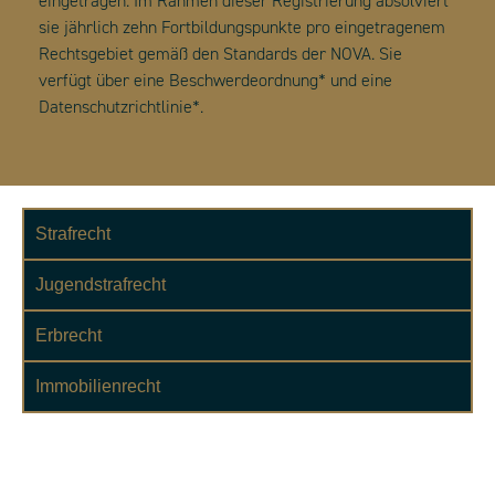
eingetragen. Im Rahmen dieser Registrierung absolviert
sie jährlich zehn Fortbildungspunkte pro eingetragenem
Rechtsgebiet gemäß den Standards der NOVA. Sie
verfügt über eine Beschwerdeordnung* und eine
Datenschutzrichtlinie*.
Strafrecht
Jugendstrafrecht
Erbrecht
Immobilienrecht