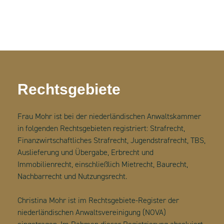
Rechtsgebiete
Frau Mohr ist bei der niederländischen Anwaltskammer
in folgenden Rechtsgebieten registriert: Strafrecht,
Finanzwirtschaftliches Strafrecht, Jugendstrafrecht, TBS,
Auslieferung und Übergabe, Erbrecht und
Immobilienrecht, einschließlich Mietrecht, Baurecht,
Nachbarrecht und Nutzungsrecht.
Christina Mohr ist im Rechtsgebiete-Register der
niederländischen Anwaltsvereinigung (NOVA)